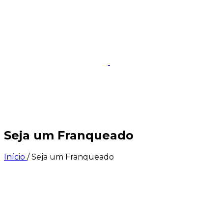
e
Seja um
Seja um
Espaço
Estrutura
Event
L
franqueado
investidor
do
aluno
Seja um Franqueado
Início
/
Seja um Franqueado